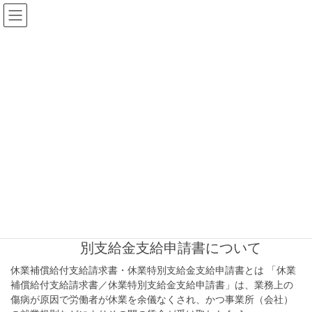
コ
ナ
ン
ビ
テ
ゲ
ン
ー
最新情報・コラム
ツ
シ
へ
ョ
ス
ン
HOME
最新情報・コラム
労務知識
労働保険関連
キ
に
ッ
移
プ
動
労働保険関連
2023年1月19日
労働保険関連
休業補償給付支給請求書・休業特
別支給金支給申請書について
休業補償給付支給請求書・休業特別支給金支給申請書とは 「休業
補償給付支給請求書／休業特別支給金支給申請書」は、業務上の
傷病が原因で労働者が休業を余儀なくされ、かつ事業所（会社）