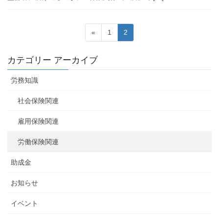
投
固
固
«
1
2
稿
定
定
ペ
ペ
の
カテゴリー アーカイブ
ー
ー
ペ
ジ
ジ
労務知識
ー
ジ
社会保険関連
送
雇用保険関連
り
労働保険関連
助成金
お知らせ
イベント