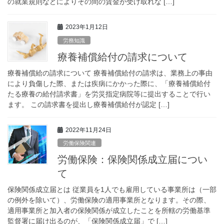
の就業規則などによりその間の賃金が受け取れな […]
2023年1月12日
労務知識
療養補償給付の請求について
療養補償給の請求について 療養補償給付の請求は、業務上の事由
により負傷した際、または疾病にかかった際に、「療養補償給付
たる療養の給付請求書」を労災指定病院等に提出することで行い
ます。 この請求書を提出し療養補償給付が認定 […]
2022年11月24日
労働保険関連
労働保険：保険関係成立届につい
て
保険関係成立届とは 従業員を1人でも雇用している事業所は（一部
の例外を除いて）、労働保険の適用事業所となります。その際、
適用事業所と加入者の保険関係が成立したことを所轄の労働基準
監督署に届け出るのが、「保険関係成立届」で […]