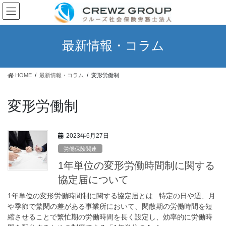
コ
ナ
ン
ビ
テ
ゲ
ン
ー
最新情報・コラム
ツ
シ
へ
ョ
ス
ン
HOME
最新情報・コラム
変形労働制
キ
に
ッ
移
プ
動
変形労働制
2023年6月27日
労働保険関連
1年単位の変形労働時間制に関する
協定届について
1年単位の変形労働時間制に関する協定届とは 特定の日や週、月
や季節で繁閑の差がある事業所において、閑散期の労働時間を短
縮させることで繁忙期の労働時間を長く設定し、効率的に労働時